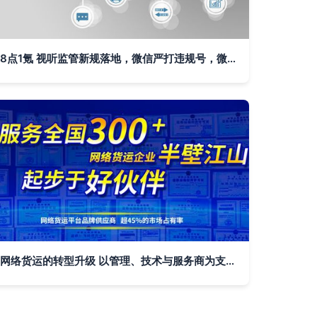
8点1氪 视听监管新规落地，微信严打违规号，微软重登全球市值之巅
网络货运的转型升级 以管理、技术与服务商为支点，打造核心竞争优势