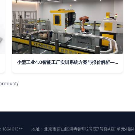
小型工业4.0智能工厂实训系统方案与报价解析——以佛山市顺德区育能网络技术服务为例
oduct/
1864613**
地址：北京市房山区洪寺街甲2号院7号楼A座1单元4层41